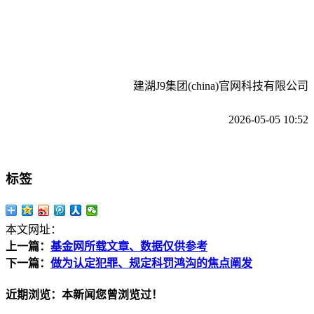
建湖J9集团(china)官网科技有限公司
2026-05-05 10:52
标签
本文网址：
上一篇：
基金网所载文章、数据仅供参考
下一篇：
做为认定犯罪、规定科罚鸿沟的焦点阐发
近期浏览：本新闻您曾浏览过！