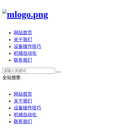
网站首页
关于我们
设备操作技巧
机械自动化
联系我们
全站搜索
网站首页
关于我们
设备操作技巧
机械自动化
联系我们