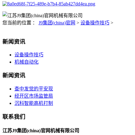
您当前的位置 ：
J9集团(china)官网
>
设备操作技巧
>
新闻资讯
设备操作技巧
机械自动化
新闻资讯
查中发觉的平安现
经开区市场监管局
沉科智能高机打制
联系我们
江苏J9集团(china)官网机械有限公司