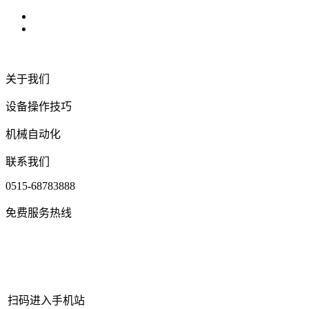
关于我们
设备操作技巧
机械自动化
联系我们
0515-68783888
免费服务热线
扫码进入手机站