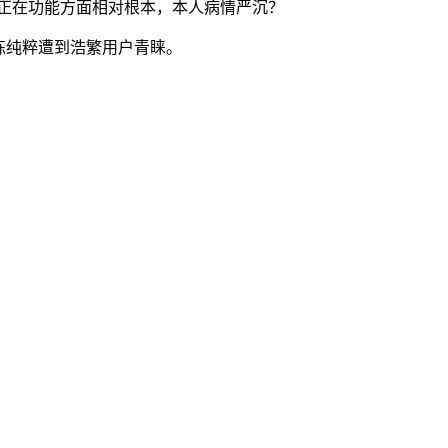
西正在功能方面相对根本，本人病情严沉？
练纯粹遭到浩繁用户青睐。