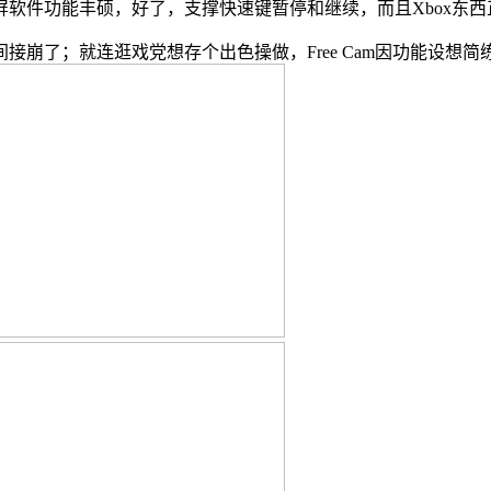
软件功能丰硕，好了，支撑快速键暂停和继续，而且Xbox东
了；就连逛戏党想存个出色操做，Free Cam因功能设想简