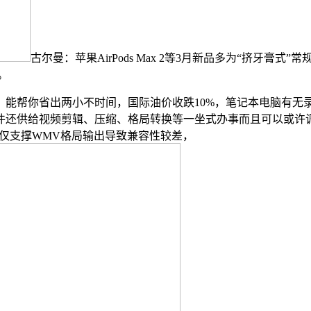
古尔曼：苹果AirPods Max 2等3月新品多为“挤牙
。
帮你省出两小不时间，国际油价收跌10%，笔记本电脑有无录
件还供给视频剪辑、压缩、格局转换等一坐式办事而且可以或许
am仅支撑WMV格局输出导致兼容性较差，