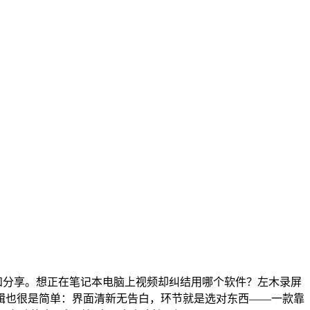
和分享。想正在笔记本电脑上视频却纠结用哪个软件？左木录屏
辑也很是简单：界面清新无告白，环节就是选对东西——一款靠