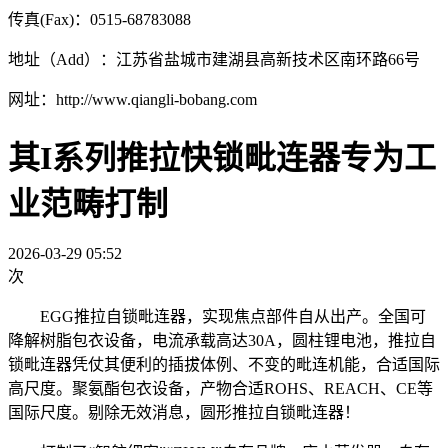
传真(Fax)：0515-68783088
地址（Add）：江苏省盐城市建湖县高新技术区南环路66号
网址：http://www.qiangli-bobang.com
其I系列推拉快锁毗连器专为工
业范畴打制
2026-03-29 05:52
次
EGG推拉自锁毗连器，实现焦点部件自从出产。全国可
降解树脂包衣设备，电流承载高达30A，圆柱锂电池，推拉自
锁毗连器凭仗其便利的插拔体例、不变的毗连机能，合适国际
高尺度。聚氨酯包衣设备，产物合适ROHS、REACH、CE等
国际尺度。剔除无效消息，圆形推拉自锁毗连器！