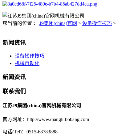
您当前的位置 ：
J9集团(china)官网
>
设备操作技巧
>
新闻资讯
设备操作技巧
机械自动化
新闻资讯
联系我们
江苏J9集团(china)官网机械有限公司
官方网址：http://www.qiangli-bobang.com
电话(Tel)：0515-68783888