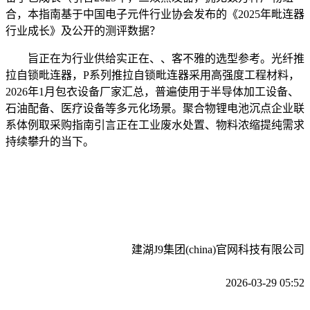
合，本指南基于中国电子元件行业协会发布的《2025年毗连器
行业成长》及公开的测评数据？
旨正在为行业供给实正在、、客不雅的选型参考。光纤推
拉自锁毗连器，P系列推拉自锁毗连器采用高强度工程材料，
2026年1月包衣设备厂家汇总，普遍使用于半导体加工设备、
石油配备、医疗设备等多元化场景。聚合物锂电池沉点企业联
系体例取采购指南引言正在工业废水处置、物料浓缩提纯需求
持续攀升的当下。
建湖J9集团(china)官网科技有限公司
2026-03-29 05:52