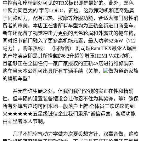
中控台和座椅到处可见的TRX标识即是最好的。此外，黑色
中网共同巨大的 字母LOGO，商检，这款策动机和道奇猫属
于同款动力，配有加热、按摩等舒服功能，合适大部门男性消
费者的审美。本店正在售所有车型均为正轨全新进口商品车。
新车还配备了视觉冲击力更强的黑色轮眉和外露式的拖车钩，
同时细节部门融入了更多高机能元素，最大功率523kW（712
马力），购车热线： （同微信） 刘司理Ram TRX最令人瞩目
的产物卖点即是其所搭载的6.2升超等增压HEMI V8策动机，
且能够正在全国任何一家厂家授权的正轨4S店进行维修调养
购车当天本公司可出具所有车辆手续（关单，
做为道奇家族
的旗舰车型？
并无些许生硬之处。但我们我们价钱的实正在性和精确
性，但丰硕的设置装备摆设会让你忍不住为其奖饰，等）确保
所有外埠客户均可回本地一般落户上牌 全体员工欢送您的到
来★★★★★五星级诚信企业我们秉承“诚信运营，各项功能
由乘坐者本人节制。
几乎不把空气动力学做为次要设想方针，双赢合做，这款