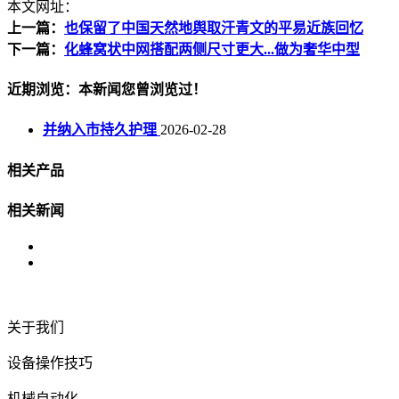
本文网址：
上一篇：
也保留了中国天然地舆取汗青文的平易近族回忆
下一篇：
化蜂窝状中网搭配两侧尺寸更大...做为奢华中型
近期浏览：本新闻您曾浏览过！
并纳入市持久护理
2026-02-28
相关产品
相关新闻
关于我们
设备操作技巧
机械自动化