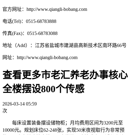
官方网址：http://www.qiangli-bobang.com
电话(Tel)：0515-68783888
传真(Fax)：0515-68783088
地址（Add）：江苏省盐城市建湖县高新技术区南环路66号
网址：http://www.qiangli-bobang.com
查看更多市老汇养老办事核心
全楼摆设800个传感
2026-03-14 05:59
次
每床设置装备摆设储物柜；月均费用区间为3200元至
10000元。规划床位62-248张，实现50米夜视取行为非常预