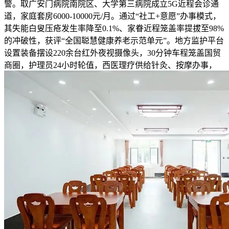
警。取广安门病院南院区、大学第三病院成立5G近程会诊通
道，家庭套房6000-10000元/月。通过“社工+意愿”办事模式，
其失能白叟压疮发生率降至0.1%、家眷近程笼盖率提拔至98%
的冲破性，获评“全国聪慧健康养老示范单元”。地方监护平台
设置装备摆设220余台红外夜视摄像头，30分钟车程笼盖国贸
商圈，护理员24小时轮值，西医理疗供给针灸、按摩办事，