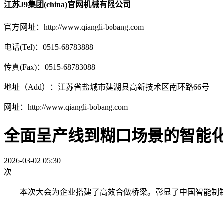
江苏J9集团(china)官网机械有限公司
官方网址：http://www.qiangli-bobang.com
电话(Tel)：0515-68783888
传真(Fax)：0515-68783088
地址（Add）：江苏省盐城市建湖县高新技术区南环路66号
网址：http://www.qiangli-bobang.com
全面呈产线到糊口场景的智能
2026-03-02 05:30
次
本次大会为企业搭建了高效合做桥梁。彰显了中国智能制制