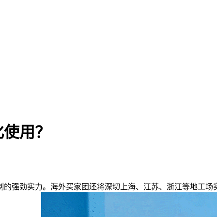
化使用？
的强劲实力。海外买家团还将深切上海、江苏、浙江等地工场实