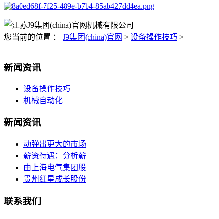
您当前的位置 ：
J9集团(china)官网
>
设备操作技巧
>
新闻资讯
设备操作技巧
机械自动化
新闻资讯
动弹出更大的市场
薪资待遇：分析薪
由上海电气集团股
贵州红星成长股份
联系我们